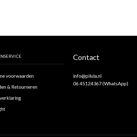
Contact
NSERVICE
ne voorwaarden
info@pilula.nl
06 45124367 (WhatsApp)
en & Retourneren
verklaring
ght