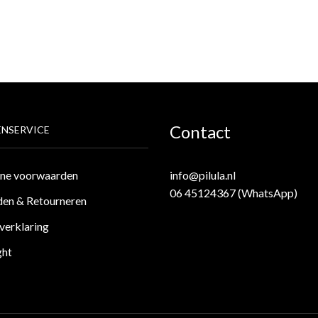
Contact
NSERVICE
ne voorwaarden
info@pilula.nl
06 45124367 (WhatsApp)
en & Retourneren
verklaring
ght