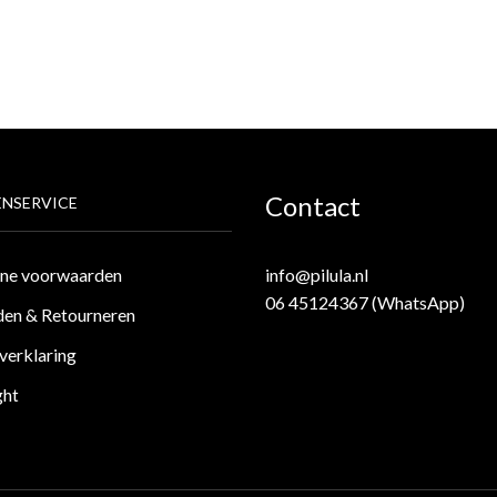
Contact
NSERVICE
ne voorwaarden
info@pilula.nl
06 45124367 (WhatsApp)
en & Retourneren
verklaring
ght