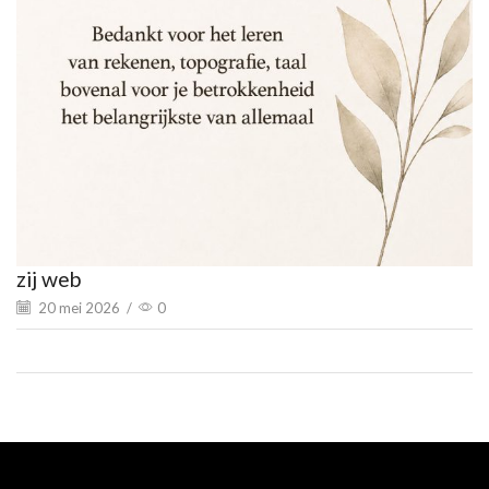
zij web
20 mei 2026
/
0