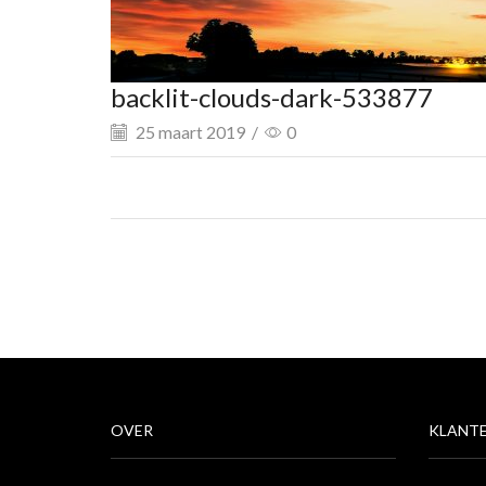
backlit-clouds-dark-533877
25 maart 2019
/
0
OVER
KLANTE