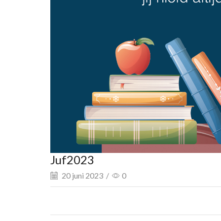
Juf2023
20 juni 2023
/
0