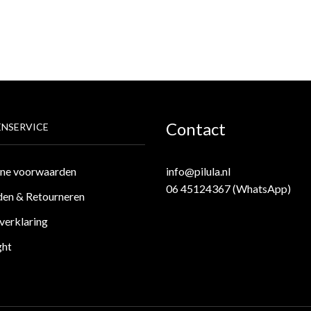
Contact
NSERVICE
ne voorwaarden
info@pilula.nl
06 45124367 (WhatsApp)
en & Retourneren
verklaring
ght