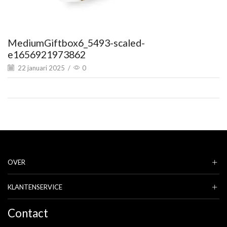
MediumGiftbox6_5493-scaled-
e1656921973862
22 januari 2025
/
0
OVER
KLANTENSERVICE
Contact