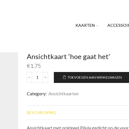
KAARTEN
ACCESSOI
Ansichtkaart ‘hoe gaat het’
€
1.75
TOEVOEGEN AAN WINKELWAGEN
Ansichtkaart
'hoe
gaat
Category:
Ansichtkaarten
het'
aantal
BESCHRIJVING
Ansichtkaart met origineel Pilula gedicht op de voor