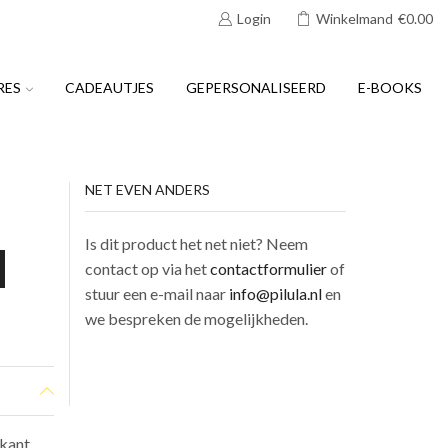
Login
Winkelmand
€
0.00
RES
CADEAUTJES
GEPERSONALISEERD
E-BOOKS
NET EVEN ANDERS
Is dit product het net niet? Neem
contact op via het
contactformulier
of
stuur een e-mail naar
info@pilula.nl
en
we bespreken de mogelijkheden.
kant,