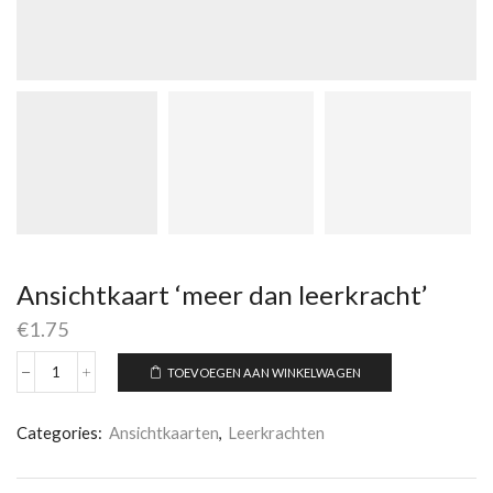
Ansichtkaart ‘meer dan leerkracht’
€
1.75
TOEVOEGEN AAN WINKELWAGEN
Ansichtkaart
'meer
dan
Categories:
Ansichtkaarten
,
Leerkrachten
leerkracht'
aantal