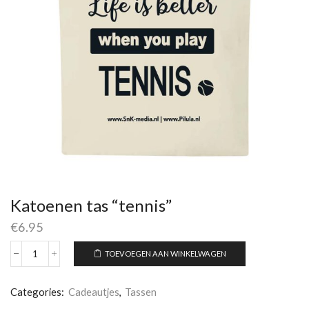
Katoenen tas “tennis”
€
6.95
TOEVOEGEN AAN WINKELWAGEN
Katoenen
tas
"tennis"
Categories:
Cadeautjes
,
Tassen
aantal