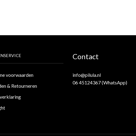
Contact
NSERVICE
ne voorwaarden
info@pilula.nl
06 45124367 (WhatsApp)
en & Retourneren
verklaring
ght