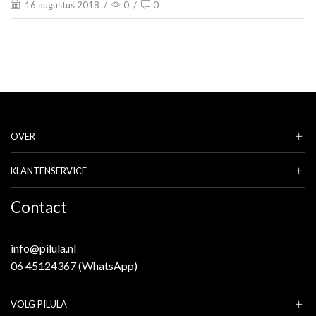
16 augustus 2018
/
0
/
0
OVER
KLANTENSERVICE
Contact
info@pilula.nl
06 45124367 (WhatsApp)
VOLG PILULA