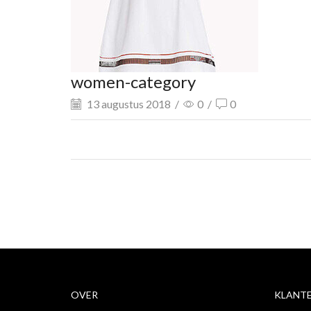
women-category
13 augustus 2018
/
0
/
0
OVER
KLANTE